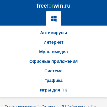
free
for
win.ru
Антивирусы
Интернет
Мультимедиа
Офисные приложения
Система
Графика
Игры для ПК
Скачать программы
Система
DLL библиотеки
Вы
〉
〉
〉