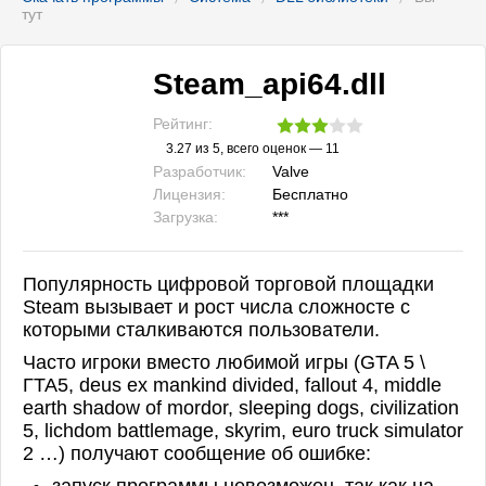
тут
Steam_api64.dll
Рейтинг:
3.27
из 5, всего оценок —
11
Разработчик:
Valve
Лицензия:
Бесплатно
Загрузка:
***
Популярность цифровой торговой площадки
Steam вызывает и рост числа сложносте с
которыми сталкиваются пользователи.
Часто игроки вместо любимой игры (GTA 5 \
ГТА5, deus ex mankind divided, fallout 4, middle
earth shadow of mordor, sleeping dogs, civilization
5, lichdom battlemage, skyrim, euro truck simulator
2 …) получают сообщение об ошибке:
запуск программы невозможен, так как на