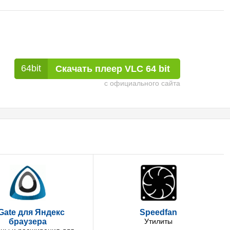
Скачать плеер VLC 64 bit
с официального сайта
iGate для Яндекс
Speedfan
браузера
Утилиты