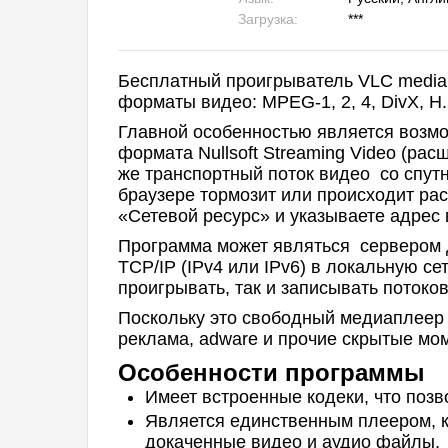
Загрузка:
***
Бесплатный проигрыватель VLC media 
форматы видео: MPEG-1, 2, 4, DivX, H.
Главной особенностью является возмо
формата Nullsoft Streaming Video (расш
же транспортный поток видео со спутни
браузере тормозит или происходит рас
«Сетевой ресурс» и указываете адрес
Программа может являться сервером 
TCP/IP (IPv4 или IPv6) в локальную се
проигрывать, так и записывать потоко
Поскольку это свободный медиаплеер 
реклама, adware и прочие скрытые мо
Особенности программы
Имеет встроенные кодеки, что позв
Является единственным плеером, к
докаченные видео и аудио файлы.