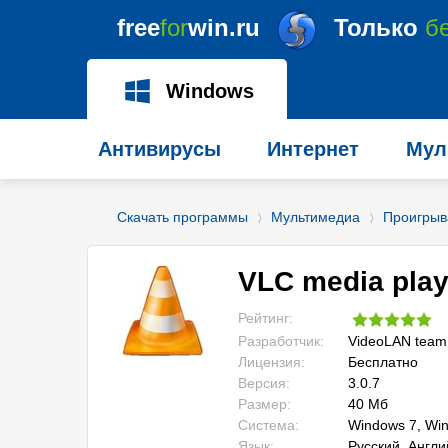
free
for
win.ru
Только
б
Windows
Антивирусы
Интернет
Мул
Скачать программы
Мультимедиа
Проигрыв
〉
〉
VLC media play
Рейтинг:
Разработчик:
VideoLAN team
Лицензия:
Бесплатно
Версия:
3.0.7
Размер:
40 Мб
Система:
Windows 7, Win
Язык:
Русский, Англи