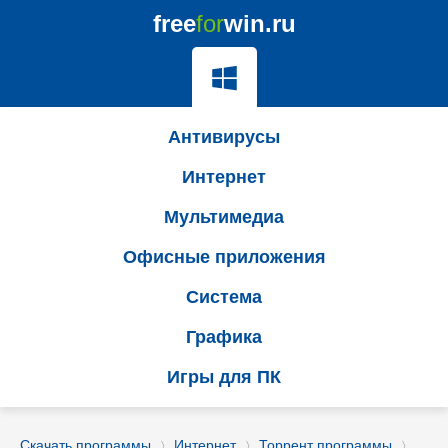
free
for
win.ru
Антивирусы
Интернет
Мультимедиа
Офисные приложения
Система
Графика
Игры для ПК
Скачать программы
Интернет
Торрент программы
〉
〉
〉