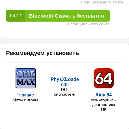
с официального сайта
Bluetooth Скачать бесплатно
с официального сайта
Рекомендуем установить
PhysXLoade
r.dll
DLL
библиотеки
Чемакс
Aida 64
Читы к играм
Мониторинг и
диагностика
ПК