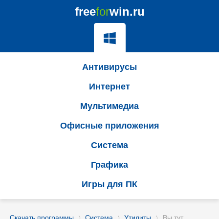
free
for
win.ru
Антивирусы
Интернет
Мультимедиа
Офисные приложения
Система
Графика
Игры для ПК
Скачать программы
Система
Утилиты
Вы тут
〉
〉
〉