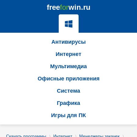
free
for
win.ru
Антивирусы
Интернет
Мультимедиа
Офисные приложения
Система
Графика
Игры для ПК
Скачать программы
Интернет
Менеджеры закачек
〉
〉
〉