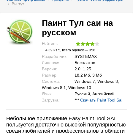
Вы тут
〉
Паинт Тул саи на
русском
Рейтинг:
4.39
из 5, всего оценок —
358
Разработчик:
SYSTEMAX
Лицензия:
Бесплатно
Версия:
2.0, 1.25
Размер:
18.2 Мб, 3 Мб
Система:
Windows 7, Windows 8,
Windows 8.1, Windows 10
Язык:
Русский, Английский
Загрузка:
***
Скачать Paint Tool Sai
Небольшое приложение Easy Paint Tool SAI
пользуется достаточно высокой популярностью
среди любителей и профессионалов в области