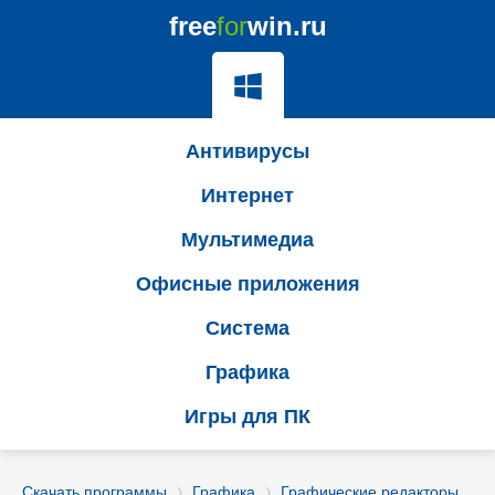
free
for
win.ru
Антивирусы
Интернет
Мультимедиа
Офисные приложения
Система
Графика
Игры для ПК
Скачать программы
Графика
Графические редакторы
〉
〉